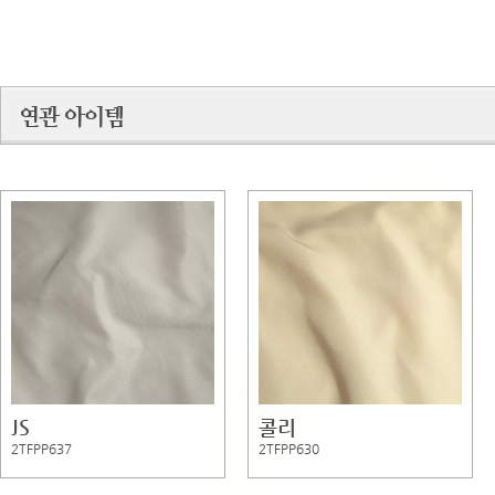
JS
콜리
2TFPP637
2TFPP630