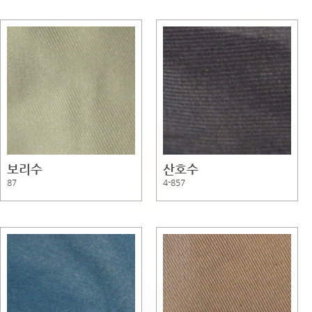
보리수
산호수
87
4-857