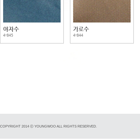
야자수
가로수
4-845
4-844
COPYRIGHT 2014 ⓒ YOUNGWOO ALL RIGHTS RESERVED.