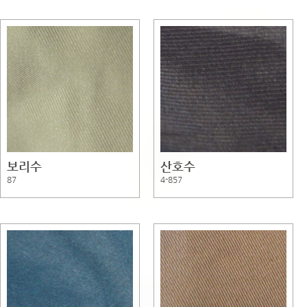
보리수
산호수
87
4-857