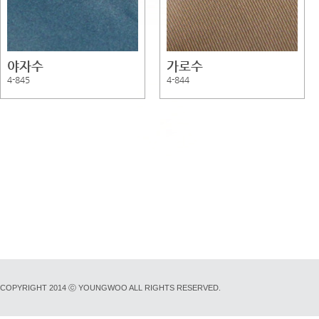
야자수
가로수
4-845
4-844
COPYRIGHT 2014 ⓒ YOUNGWOO ALL RIGHTS RESERVED.