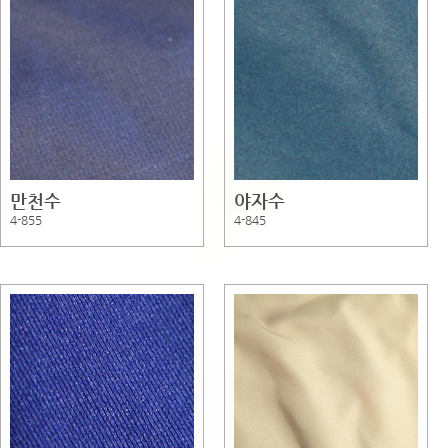
만천수
야자수
4-855
4-845