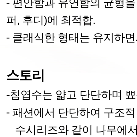
-
편안함과 유연함의 균형을
퍼
,
후디
)
에 최적합
.
-
클래식한 형태는 유지하면
스토리
-
침엽수는 얇고 단단하며 뾰
-
패션에서 단단하여 구조적
§
수시리즈와 같이 나무에서