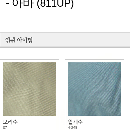
아바
(
-
811UP)
보리수
월계수
87
4-849