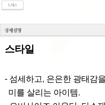
스타일
-
섬세하고
,
은은한 광태감을
미를 살리는
아이템
.