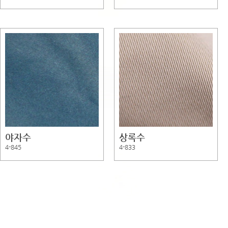
야자수
상록수
4-845
4-833