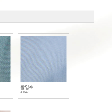
활엽수
4-847