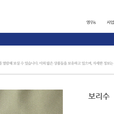
영우is
사업
보리수