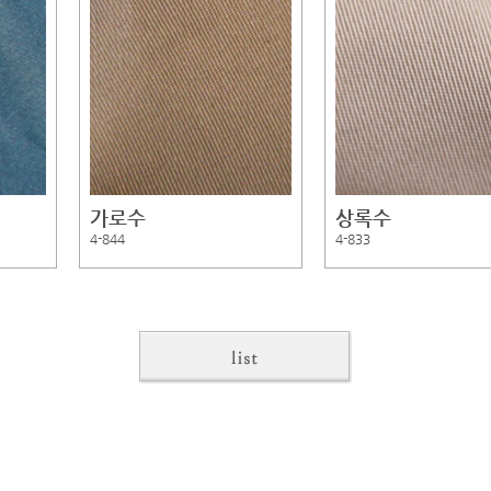
가로수
상록수
4-844
4-833