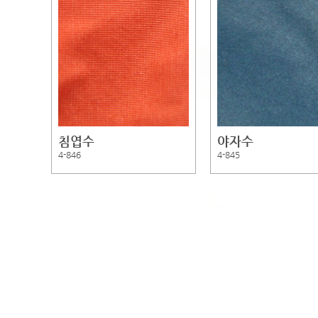
침엽수
야자수
4-846
4-845