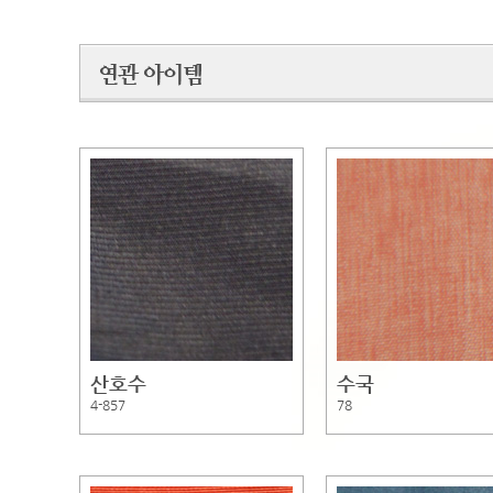
산호수
수국
4-857
78