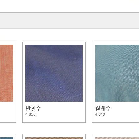
만천수
월계수
4-855
4-849