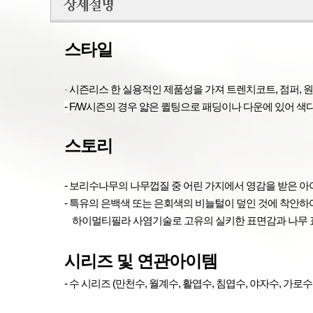
스타일
-
시즌리스 한 실용적인
제품성을 가져
트렌치코트
,
점퍼
,
원
-
F/W
시즌의 경우 얇은 퀼팅으로 패딩이나 다운에 있어 색
스토리
-
보리수나무의 나무껍질 중 어린 가지에서 영감을 받은 아
-
특유의 은백색 또는 은회색의 비늘털이 덮인 것에 착안하
§
하이멀티필라 사염기술로
고유의 실키한 표면감과
나무
시리즈 및 연관아이템
-
수 시리즈 (
만천수, 월계수, 활엽수, 침엽수, 야자수, 가로수