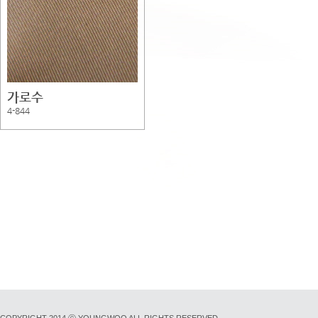
가로수
4-844