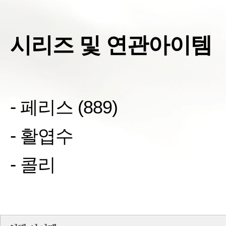
시리즈 및 연관아이템
-
페리스
(
889
)
-
활엽수
-
콜리