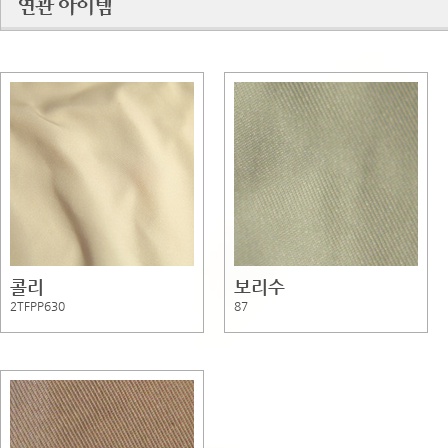
콜리
보리수
2TFPP630
87