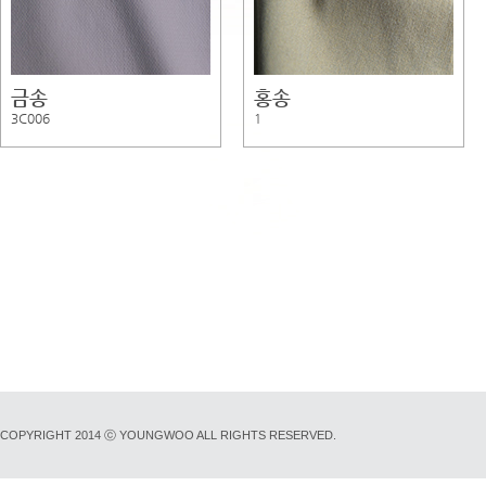
금송
홍송
3C006
1
COPYRIGHT 2014 ⓒ YOUNGWOO ALL RIGHTS RESERVED.