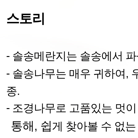
스토리
-
솔송메란지는 솔송에서 파
-
솔송나무는 매우 귀하여
,
우
종
.
-
조경나무로 고품있는 멋이
통해,
쉽
게 찾아볼 수 없