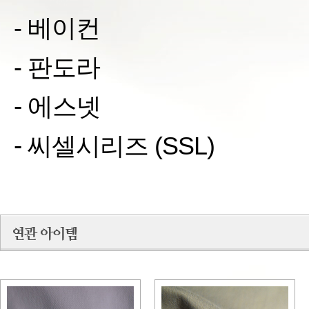
- 베이컨
- 판도라
- 에
스넷
-
씨셀시리즈
(SSL)