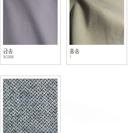
금송
홍송
3C006
1