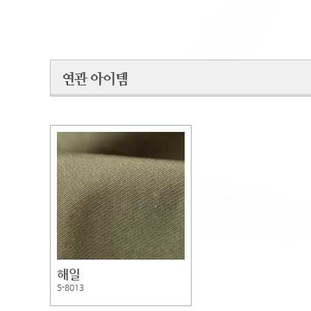
해일
5-8013