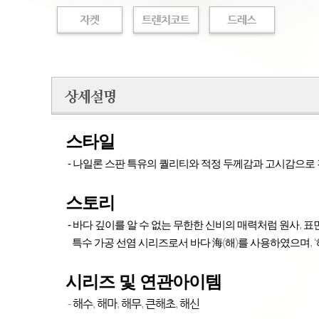
스타일
-
나일론 스판 특유의 퀄리티와 적정 두께감과 고시감으로
스토리
,
-
바다 깊이를 알 수 없는 무한한 신비의 매력처럼 원사
표
(
)
, ‘
특수 가공 선염 시리즈로서 바다 海
해
를 사용하였으며
시리즈 및 연관아이템
해수
해마
해무
큰해초
해신
-
,
,
,
,