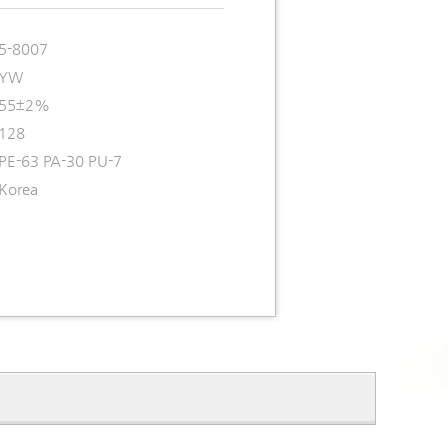
5-8007
YW
55±2%
128
PE-63 PA-30 PU-7
Korea