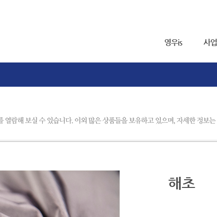
영우is
사업
해초