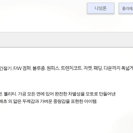
F/W
점퍼
블루종
원피스
트렌치코트
자켓
패딩
다운까지 폭넓게
,
,
,
,
,
,
,
 간절기
,
,
면
퀄리티
가공 모든 면에 있어 완전한 차별성을 모토로 만들어낸
’
.
해초
의 얇은 두께감과 가벼운 중량감을 표현한 아이템