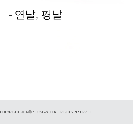
,
-
연날
평날
COPYRIGHT 2014 ⓒ YOUNGWOO ALL RIGHTS RESERVED.